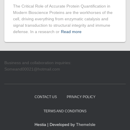
The Critical Role of Accurate Protein Quantification in
Modern Bioscience Proteins are the workhorses of the
cell, driving everything from enzymatic catalysis and
signal transduction to structural integrity and immune
defense. In a research or
Read more
Business and collaboration inquiries:
Someand00021@hotmail.com
CONTACT US
PRIVACY POLICY
TERMS AND CONDITIONS
Hestia | Developed by
ThemeIsle