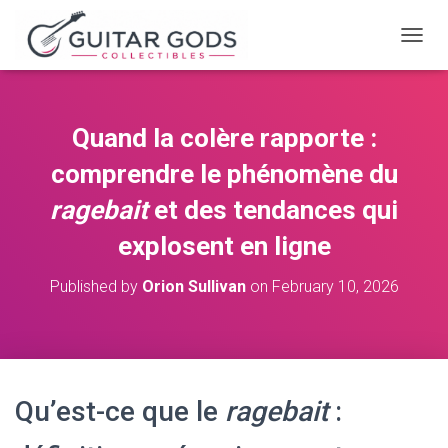
T
O
G
G
L
Quand la colère rapporte :
E
N
comprendre le phénomène du
A
V
ragebait
et des tendances qui
I
explosent en ligne
G
A
T
Published by
Orion Sullivan
on
February 10, 2026
I
O
N
Qu’est-ce que le
ragebait
: