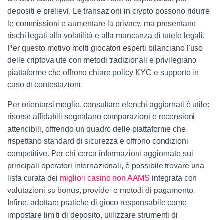
depositi e prelievi. Le transazioni in crypto possono ridurre
le commissioni e aumentare la privacy, ma presentano
rischi legati alla volatilità e alla mancanza di tutele legali.
Per questo motivo molti giocatori esperti bilanciano l'uso
delle criptovalute con metodi tradizionali e privilegiano
piattaforme che offrono chiare policy KYC e supporto in
caso di contestazioni.
Per orientarsi meglio, consultare elenchi aggiornati è utile:
risorse affidabili segnalano comparazioni e recensioni
attendibili, offrendo un quadro delle piattaforme che
rispettano standard di sicurezza e offrono condizioni
competitive. Per chi cerca informazioni aggiornate sui
principali operatori internazionali, è possibile trovare una
lista curata dei
migliori casino non AAMS
integrata con
valutazioni su bonus, provider e metodi di pagamento.
Infine, adottare pratiche di gioco responsabile come
impostare limiti di deposito, utilizzare strumenti di