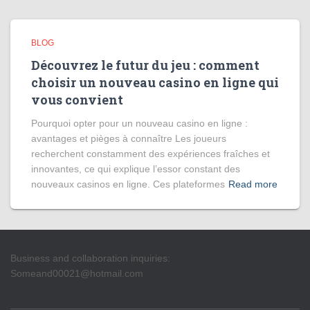
BLOG
Découvrez le futur du jeu : comment
choisir un nouveau casino en ligne qui
vous convient
Pourquoi opter pour un nouveau casino en ligne :
avantages et pièges à connaître Les joueurs
recherchent constamment des expériences fraîches et
innovantes, ce qui explique l’essor constant des
nouveaux casinos en ligne. Ces plateformes
Read more
Business and collaboration inquiries:
Someand00021@hotmail.com