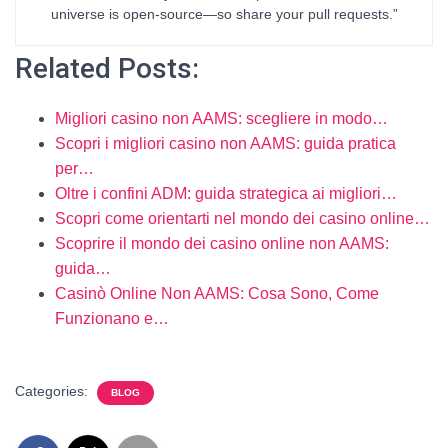
universe is open-source—so share your pull requests.”
Related Posts:
Migliori casino non AAMS: scegliere in modo…
Scopri i migliori casino non AAMS: guida pratica
per…
Oltre i confini ADM: guida strategica ai migliori…
Scopri come orientarti nel mondo dei casino online…
Scoprire il mondo dei casino online non AAMS:
guida…
Casinò Online Non AAMS: Cosa Sono, Come
Funzionano e…
Categories:
BLOG