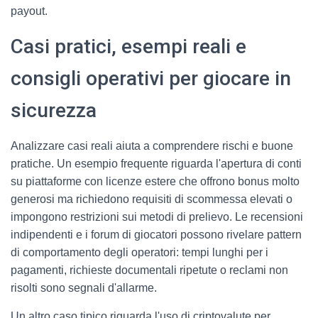
payout.
Casi pratici, esempi reali e
consigli operativi per giocare in
sicurezza
Analizzare casi reali aiuta a comprendere rischi e buone
pratiche. Un esempio frequente riguarda l'apertura di conti
su piattaforme con licenze estere che offrono bonus molto
generosi ma richiedono requisiti di scommessa elevati o
impongono restrizioni sui metodi di prelievo. Le recensioni
indipendenti e i forum di giocatori possono rivelare pattern
di comportamento degli operatori: tempi lunghi per i
pagamenti, richieste documentali ripetute o reclami non
risolti sono segnali d'allarme.
Un altro caso tipico riguarda l'uso di criptovalute per