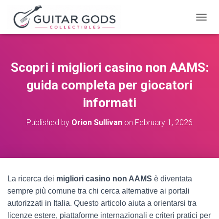
T
O
G
G
L
Scopri i migliori casino non AAMS:
E
N
guida completa per giocatori
A
V
informati
I
G
Published by
Orion Sullivan
on
February 1, 2026
A
T
I
O
N
La ricerca dei
migliori casino non AAMS
è diventata
sempre più comune tra chi cerca alternative ai portali
autorizzati in Italia. Questo articolo aiuta a orientarsi tra
licenze estere, piattaforme internazionali e criteri pratici per