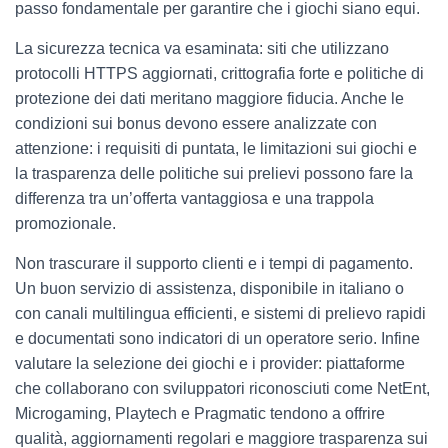
passo fondamentale per garantire che i giochi siano equi.
La sicurezza tecnica va esaminata: siti che utilizzano
protocolli HTTPS aggiornati, crittografia forte e politiche di
protezione dei dati meritano maggiore fiducia. Anche le
condizioni sui bonus devono essere analizzate con
attenzione: i requisiti di puntata, le limitazioni sui giochi e
la trasparenza delle politiche sui prelievi possono fare la
differenza tra un’offerta vantaggiosa e una trappola
promozionale.
Non trascurare il supporto clienti e i tempi di pagamento.
Un buon servizio di assistenza, disponibile in italiano o
con canali multilingua efficienti, e sistemi di prelievo rapidi
e documentati sono indicatori di un operatore serio. Infine
valutare la selezione dei giochi e i provider: piattaforme
che collaborano con sviluppatori riconosciuti come NetEnt,
Microgaming, Playtech e Pragmatic tendono a offrire
qualità, aggiornamenti regolari e maggiore trasparenza sui