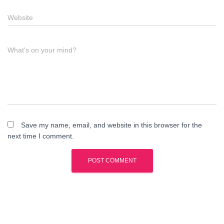
Website
What's on your mind?
Save my name, email, and website in this browser for the
next time I comment.