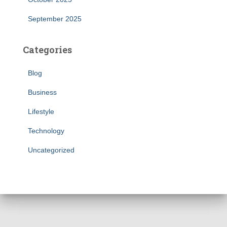
September 2025
Categories
Blog
Business
Lifestyle
Technology
Uncategorized