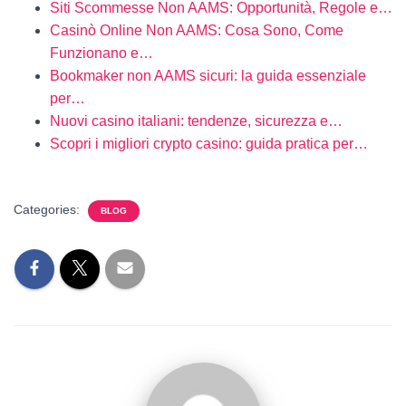
Siti Scommesse Non AAMS: Opportunità, Regole e…
Casinò Online Non AAMS: Cosa Sono, Come
Funzionano e…
Bookmaker non AAMS sicuri: la guida essenziale
per…
Nuovi casino italiani: tendenze, sicurezza e…
Scopri i migliori crypto casino: guida pratica per…
Categories:
BLOG