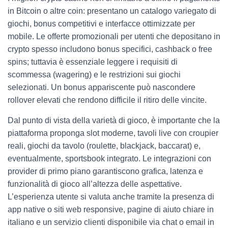
in Bitcoin o altre coin: presentano un catalogo variegato di
giochi, bonus competitivi e interfacce ottimizzate per
mobile. Le offerte promozionali per utenti che depositano in
crypto spesso includono bonus specifici, cashback o free
spins; tuttavia è essenziale leggere i requisiti di
scommessa (wagering) e le restrizioni sui giochi
selezionati. Un bonus appariscente può nascondere
rollover elevati che rendono difficile il ritiro delle vincite.
Dal punto di vista della varietà di gioco, è importante che la
piattaforma proponga slot moderne, tavoli live con croupier
reali, giochi da tavolo (roulette, blackjack, baccarat) e,
eventualmente, sportsbook integrato. Le integrazioni con
provider di primo piano garantiscono grafica, latenza e
funzionalità di gioco all’altezza delle aspettative.
L’esperienza utente si valuta anche tramite la presenza di
app native o siti web responsive, pagine di aiuto chiare in
italiano e un servizio clienti disponibile via chat o email in