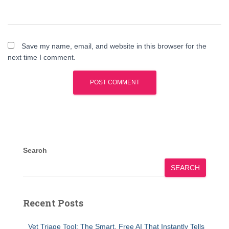
Save my name, email, and website in this browser for the
next time I comment.
Search
SEARCH
Recent Posts
Vet Triage Tool: The Smart, Free AI That Instantly Tells