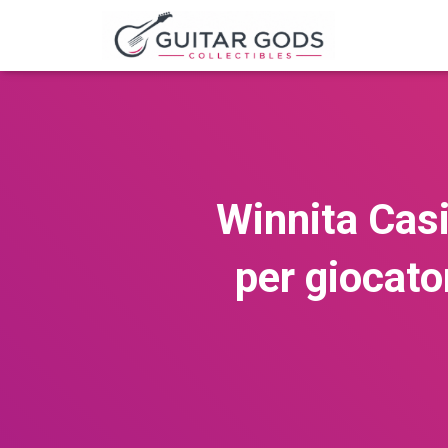
Winnita Cas
per giocator