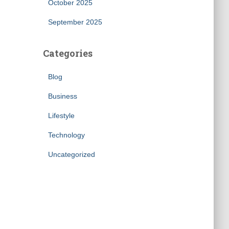
October 2025
September 2025
Categories
Blog
Business
Lifestyle
Technology
Uncategorized