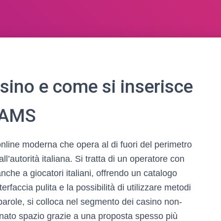
sino e come si inserisce
-AAMS
nline moderna che opera al di fuori del perimetro
’autorità italiana. Si tratta di un operatore con
nche a giocatori italiani, offrendo un catalogo
erfaccia pulita e la possibilità di utilizzare metodi
e parole, si colloca nel segmento dei casino non-
nato spazio grazie a una proposta spesso più