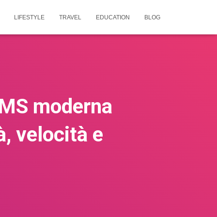
LIFESTYLE
TRAVEL
EDUCATION
BLOG
AAMS moderna
à, velocità e