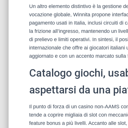
Un altro elemento distintivo è la gestione d
vocazione globale, Winnita propone interfacc
pagamento usati in Italia, inclusi circuiti di ca
la frizione all’ingresso, mantenendo un live
di prelievo e limiti operativi. In sintesi, il
internazionale che offre ai giocatori italian
aggiornato e con un accento marcato sulla fr
Catalogo giochi, usa
aspettarsi da una p
Il punto di forza di un casino non-AAMS com
tende a coprire migliaia di slot con meccan
feature bonus a più livelli. Accanto alle slot