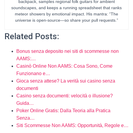
backpack, samples regional folk guitars for ambient
soundscapes, and keeps a running spreadsheet that ranks
meteor showers by emotional impact. His mantra: “The
universe is open-source—so share your pull requests.”
Related Posts:
Bonus senza deposito nei siti di scommesse non
AAMS:…
Casinò Online Non AAMS: Cosa Sono, Come
Funzionano e…
Gioca senza attese? La verità sui casino senza
documenti
Casino senza documenti: velocità o illusione?
Guida…
Poker Online Gratis: Dalla Teoria alla Pratica
Senza…
Siti Scommesse Non AAMS: Opportunità, Regole e…