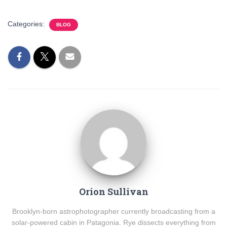
Categories:
BLOG
Orion Sullivan
Brooklyn-born astrophotographer currently broadcasting from a
solar-powered cabin in Patagonia. Rye dissects everything from