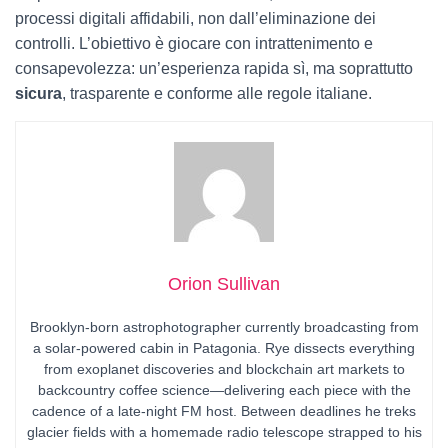
processi digitali affidabili, non dall’eliminazione dei
controlli. L’obiettivo è giocare con intrattenimento e
consapevolezza: un’esperienza rapida sì, ma soprattutto
sicura
, trasparente e conforme alle regole italiane.
Orion Sullivan
Brooklyn-born astrophotographer currently broadcasting from
a solar-powered cabin in Patagonia. Rye dissects everything
from exoplanet discoveries and blockchain art markets to
backcountry coffee science—delivering each piece with the
cadence of a late-night FM host. Between deadlines he treks
glacier fields with a homemade radio telescope strapped to his