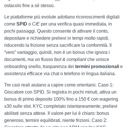
ostacolo fine a sé stesso.
Le piattaforme più evolute adottano riconoscimenti digitali
come
SPID
o
CIE
per una verifica quasi immediata, in
pochi passaggi. Questo consente di attivare il conto,
depositare e richiedere prelievi in tempi molto rapidi,
riducendo la frizione senza sacrificare la conformità. Il
“vero” vantaggio, quindi, non è un bonus che ignora i
documenti, ma un flusso
fast & compliant
che unisce
onboarding snello, trasparenza dei
termini promozionali
e
assistenza efficace via chat o telefono in lingua italiana.
Tre casi reali aiutano a capire come orientarsi. Caso 1:
Giocatore con SPID. Si registra in pochi minuti, attiva un
bonus di primo deposito 100% fino a 150 € con wagering
x30 sulle slot. KYC completato istantaneamente, prelievi
abilitati senza attese. Il valore per lui è chiaro: bonus
generoso, termini equilibrati, niente frizioni. Caso 2: