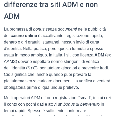
differenze tra siti ADM e non
ADM
La promessa di
bonus senza documenti
nelle pubblicità
dei
casino online
è accattivante: registrazione rapida,
denaro o giri gratuiti istantanei, nessun invio di carta
d’identità. Nella pratica, però, questa formula è spesso
usata in modo ambiguo. In Italia, i siti con licenza
ADM
(ex
AAMS) devono rispettare norme stringenti di verifica
dell’identità (
KYC
), per tutelare giocatori e prevenire frodi.
Ciò significa che, anche quando puoi provare la
piattaforma senza caricare documenti, la verifica diventerà
obbligatoria prima di qualunque prelievo.
Molti operatori ADM offrono registrazioni “smart”, in cui crei
il conto con pochi dati e attivi un
bonus di benvenuto
in
tempi rapidi. Spesso è sufficiente confermare