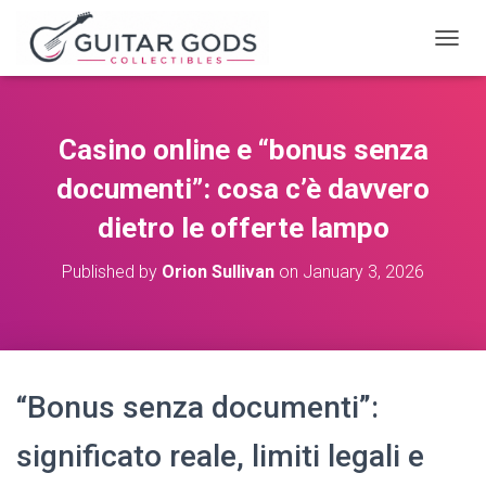
T
O
G
G
L
Casino online e “bonus senza
E
N
documenti”: cosa c’è davvero
A
V
dietro le offerte lampo
I
G
Published by
Orion Sullivan
on
January 3, 2026
A
T
I
O
N
“Bonus senza documenti”:
significato reale, limiti legali e