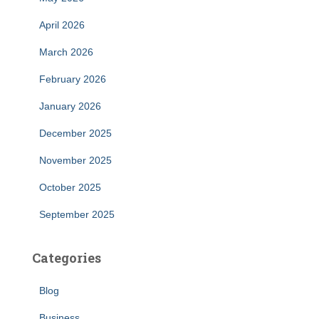
April 2026
March 2026
February 2026
January 2026
December 2025
November 2025
October 2025
September 2025
Categories
Blog
Business