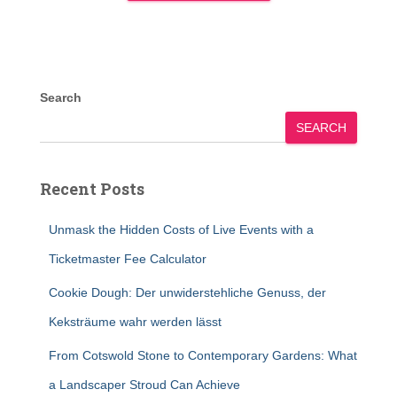
Search
SEARCH
Recent Posts
Unmask the Hidden Costs of Live Events with a
Ticketmaster Fee Calculator
Cookie Dough: Der unwiderstehliche Genuss, der
Keksträume wahr werden lässt
From Cotswold Stone to Contemporary Gardens: What
a Landscaper Stroud Can Achieve