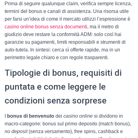
Prima di seguire qualunque claim, verifica sempre licenza,
termini del bonus e canali di assistenza. Una risorsa utile
per farsi un’idea di come il mercato utilizzi l’espressione è
casino online bonus senza documenti
, ma il metro di
giudizio deve restare la conformità ADM: solo così hai
garanzie su pagamenti, limiti responsabili e strumenti di
auto-tutela. In sintesi: cerca sì offerte rapide, ma in un
perimetro legale chiaro e con regole trasparenti.
Tipologie di bonus, requisiti di
puntata e come leggere le
condizioni senza sorprese
I
bonus di benvenuto
dei
casino online
si dividono in
macro-categorie: bonus sul primo deposito (match bonus),
no deposit
(senza versamento), free spins, cashback e