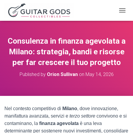
T
O
G
G
L
Consulenza in finanza agevolata a
E
N
Milano: strategia, bandi e risorse
A
V
per far crescere il tuo progetto
I
G
Published by
Orion Sullivan
on
May 14, 2026
A
T
I
O
N
Nel contesto competitivo di
Milano
, dove innovazione,
manifattura avanzata, servizi e
terzo settore
convivono e si
contaminano, la
finanza agevolata
è una leva
determinante per sostenere nuovi investimenti, consolidare