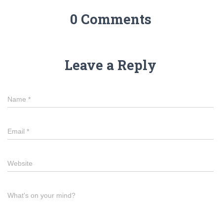
0 Comments
Leave a Reply
Name
*
Email
*
Website
What's on your mind?