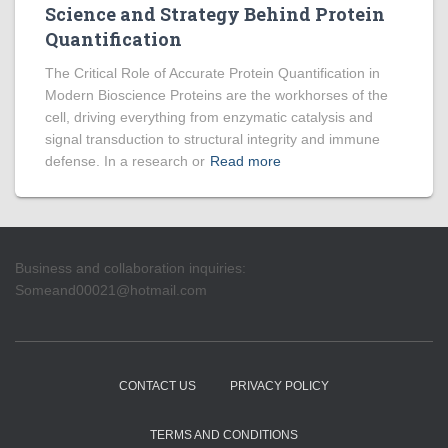
Science and Strategy Behind Protein
Quantification
The Critical Role of Accurate Protein Quantification in
Modern Bioscience Proteins are the workhorses of the
cell, driving everything from enzymatic catalysis and
signal transduction to structural integrity and immune
defense. In a research or
Read more
Business and collaboration inquiries:
Someand00021@hotmail.com
CONTACT US
PRIVACY POLICY
TERMS AND CONDITIONS