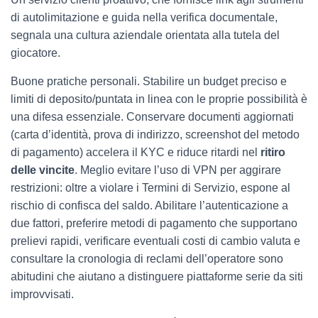
di autolimitazione e guida nella verifica documentale,
segnala una cultura aziendale orientata alla tutela del
giocatore.
Buone pratiche personali. Stabilire un budget preciso e
limiti di deposito/puntata in linea con le proprie possibilità è
una difesa essenziale. Conservare documenti aggiornati
(carta d’identità, prova di indirizzo, screenshot del metodo
di pagamento) accelera il KYC e riduce ritardi nel
ritiro
delle vincite
. Meglio evitare l’uso di VPN per aggirare
restrizioni: oltre a violare i Termini di Servizio, espone al
rischio di confisca del saldo. Abilitare l’autenticazione a
due fattori, preferire metodi di pagamento che supportano
prelievi rapidi, verificare eventuali costi di cambio valuta e
consultare la cronologia di reclami dell’operatore sono
abitudini che aiutano a distinguere piattaforme serie da siti
improvvisati.