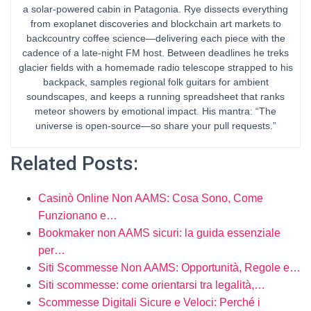
a solar-powered cabin in Patagonia. Rye dissects everything
from exoplanet discoveries and blockchain art markets to
backcountry coffee science—delivering each piece with the
cadence of a late-night FM host. Between deadlines he treks
glacier fields with a homemade radio telescope strapped to his
backpack, samples regional folk guitars for ambient
soundscapes, and keeps a running spreadsheet that ranks
meteor showers by emotional impact. His mantra: “The
universe is open-source—so share your pull requests.”
Related Posts:
Casinò Online Non AAMS: Cosa Sono, Come
Funzionano e…
Bookmaker non AAMS sicuri: la guida essenziale
per…
Siti Scommesse Non AAMS: Opportunità, Regole e…
Siti scommesse: come orientarsi tra legalità,…
Scommesse Digitali Sicure e Veloci: Perché i