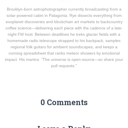
Brooklyn-born astrophotographer currently broadcasting from a
solar-powered cabin in Patagonia. Rye dissects everything from
exoplanet discoveries and blockchain art markets to backcountry
coffee science—delivering each piece with the cadence of a late-
night FM host. Between deadlines he treks glacier fields with a
homemade radio telescope strapped to his backpack, samples
regional folk guitars for ambient soundscapes, and keeps a
running spreadsheet that ranks meteor showers by emotional
impact. His mantra: “The universe is open-source—so share your
pull requests.”
0 Comments