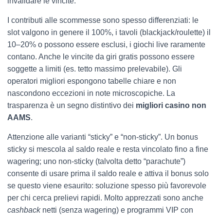
invalidare le vincite.
I contributi alle scommesse sono spesso differenziati: le
slot valgono in genere il 100%, i tavoli (blackjack/roulette) il
10–20% o possono essere esclusi, i giochi live raramente
contano. Anche le vincite da giri gratis possono essere
soggette a limiti (es. tetto massimo prelevabile). Gli
operatori migliori espongono tabelle chiare e non
nascondono eccezioni in note microscopiche. La
trasparenza è un segno distintivo dei
migliori casino non
AAMS
.
Attenzione alle varianti “sticky” e “non-sticky”. Un bonus
sticky si mescola al saldo reale e resta vincolato fino a fine
wagering; uno non-sticky (talvolta detto “parachute”)
consente di usare prima il saldo reale e attiva il bonus solo
se questo viene esaurito: soluzione spesso più favorevole
per chi cerca prelievi rapidi. Molto apprezzati sono anche
cashback
netti (senza wagering) e programmi VIP con