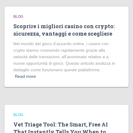
BLOG
Scoprire i migliori casino con crypto:
sicurezza, vantaggi e come scegliere
Nel mondo del gioco d’azzardo online, i casino con
crypto stanno crescendo rapidamente grazie alla
velocità delle transazioni, all’anonimato relativo e a
nuove opportunità di gioco. Questo articolo analizza in
dettaglio come funzionano queste piattaforme,
Read more
BLOG
Vet Triage Tool: The Smart, Free AI
That Instantly Tells You When to