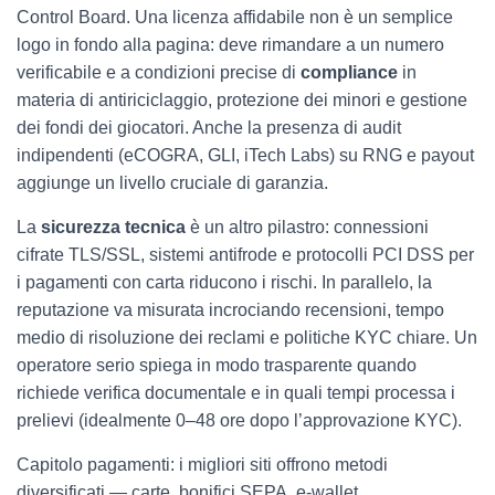
Control Board. Una licenza affidabile non è un semplice
logo in fondo alla pagina: deve rimandare a un numero
verificabile e a condizioni precise di
compliance
in
materia di antiriciclaggio, protezione dei minori e gestione
dei fondi dei giocatori. Anche la presenza di audit
indipendenti (eCOGRA, GLI, iTech Labs) su RNG e payout
aggiunge un livello cruciale di garanzia.
La
sicurezza tecnica
è un altro pilastro: connessioni
cifrate TLS/SSL, sistemi antifrode e protocolli PCI DSS per
i pagamenti con carta riducono i rischi. In parallelo, la
reputazione va misurata incrociando recensioni, tempo
medio di risoluzione dei reclami e politiche KYC chiare. Un
operatore serio spiega in modo trasparente quando
richiede verifica documentale e in quali tempi processa i
prelievi (idealmente 0–48 ore dopo l’approvazione KYC).
Capitolo pagamenti: i migliori siti offrono metodi
diversificati — carte, bonifici SEPA, e-wallet