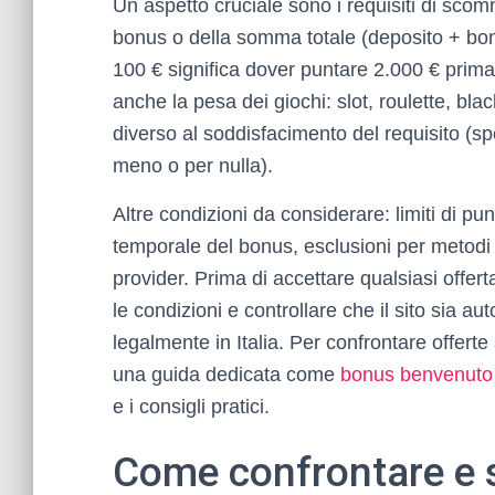
Un aspetto cruciale sono i requisiti di sco
bonus o della somma totale (deposito + bon
100 € significa dover puntare 2.000 € prima 
anche la pesa dei giochi: slot, roulette, bl
diverso al soddisfacimento del requisito (sp
meno o per nulla).
Altre condizioni da considerare: limiti di p
temporale del bonus, esclusioni per metodi 
provider. Prima di accettare qualsiasi offer
le condizioni e controllare che il sito sia 
legalmente in Italia. Per confrontare offerte
una guida dedicata come
bonus benvenuto
e i consigli pratici.
Come confrontare e s