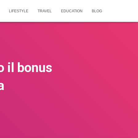
LIFESTYLE
TRAVEL
EDUCATION
BLOG
 il bonus
a