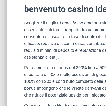
benvenuto casino
ide
Scegliere il miglior
bonus benvenuto
non sig
essenziale valutare il rapporto tra valore no
consentono il riscatto. In fase di confronto, f
efficace: requisiti di scommessa, contributo d
requisiti minimi di deposito e reputazione d
assistenza clienti).
Per esempio, un bonus del 200% fino a 500 
di puntata di 40x e molte esclusioni di gioco
100% con 20x e contributo completo delle slot
bonus impongono che le vincite derivanti da
che riduce il potenziale upside per i giocator
Considera il tuo stile di gioco: i giocatori 