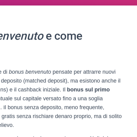
envenuto
e come
e di
bonus benvenuto
pensate per attrarre nuovi
mo deposito (matched deposit), ma esistono anche il
ns) e il cashback iniziale. Il
bonus sul primo
tuale sul capitale versato fino a una soglia
). Il bonus senza deposito, meno frequente,
i gratis senza rischiare denaro proprio, ma di solito
elievo.