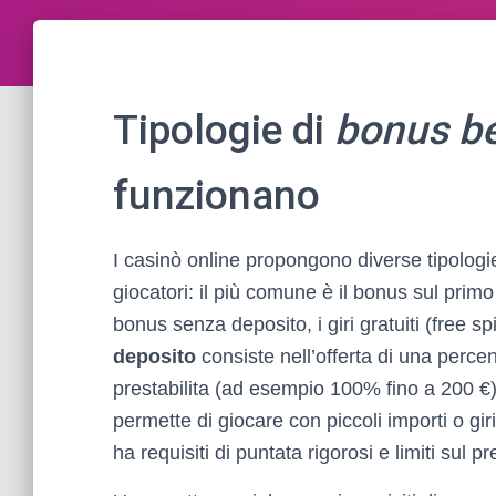
Tipologie di
bonus b
funzionano
I casinò online propongono diverse tipologi
giocatori: il più comune è il bonus sul pri
bonus senza deposito, i giri gratuiti (free spi
deposito
consiste nell’offerta di una percen
prestabilita (ad esempio 100% fino a 200 €
permette di giocare con piccoli importi o gir
ha requisiti di puntata rigorosi e limiti sul pr