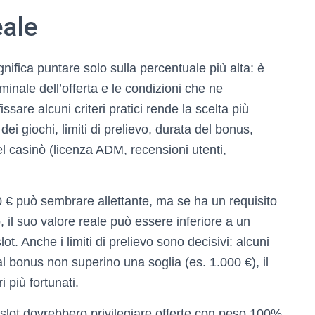
ale
nifica puntare solo sulla percentuale più alta: è
minale dell’offerta e le condizioni che ne
issare alcuni criteri pratici rende la scelta più
ei giochi, limiti di prelievo, durata del bonus,
el casinò (licenza ADM, recensioni utenti,
€ può sembrare allettante, ma se ha un requisito
, il suo valore reale può essere inferiore a un
. Anche i limiti di prelievo sono decisivi: alcuni
l bonus non superino una soglia (es. 1.000 €), il
i più fortunati.
da slot dovrebbero privilegiare offerte con peso 100%