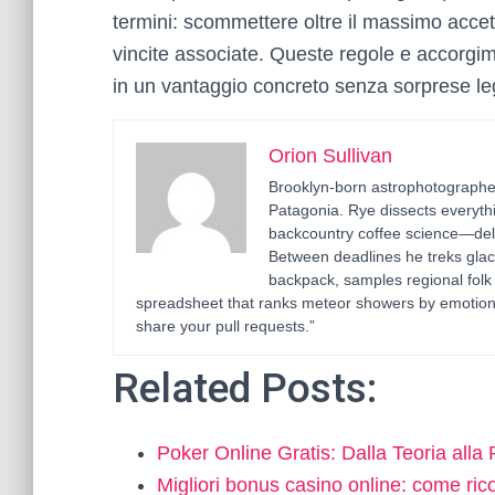
termini: scommettere oltre il massimo accett
vincite associate. Queste regole e accorgim
in un vantaggio concreto senza sorprese lega
Orion Sullivan
Brooklyn-born astrophotographer
Patagonia. Rye dissects everyth
backcountry coffee science—deli
Between deadlines he treks glac
backpack, samples regional folk
spreadsheet that ranks meteor showers by emotion
share your pull requests.”
Related Posts:
Poker Online Gratis: Dalla Teoria all
Migliori bonus casino online: come r