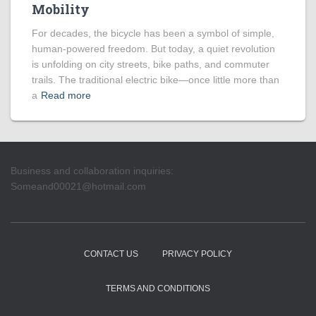
Mobility
For decades, the bicycle has been a symbol of simple,
human-powered freedom. But today, a quiet revolution
is unfolding on city streets, bike paths, and commuter
trails. The traditional electric bike—once little more than
a
Read more
Business and collaboration inquiries:
Someand00021@hotmail.com
CONTACT US
PRIVACY POLICY
TERMS AND CONDITIONS