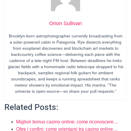
Orion Sullivan
Brooklyn-born astrophotographer currently broadcasting from
a solar-powered cabin in Patagonia. Rye dissects everything
from exoplanet discoveries and blockchain art markets to
backcountry coffee science—delivering each piece with the
cadence of a late-night FM host. Between deadlines he treks
glacier fields with a homemade radio telescope strapped to his
backpack, samples regional folk guitars for ambient
soundscapes, and keeps a running spreadsheet that ranks
meteor showers by emotional impact. His mantra: “The
universe is open-source—so share your pull requests.”
Related Posts:
Migliori bonus casino online: come riconoscere…
Oltre i confini: come orientarsi tra casino online…