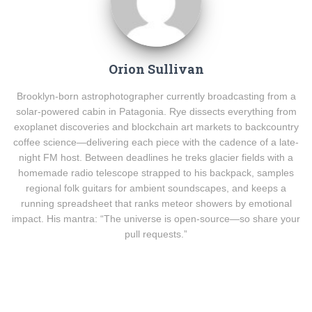
Orion Sullivan
Brooklyn-born astrophotographer currently broadcasting from a
solar-powered cabin in Patagonia. Rye dissects everything from
exoplanet discoveries and blockchain art markets to backcountry
coffee science—delivering each piece with the cadence of a late-
night FM host. Between deadlines he treks glacier fields with a
homemade radio telescope strapped to his backpack, samples
regional folk guitars for ambient soundscapes, and keeps a
running spreadsheet that ranks meteor showers by emotional
impact. His mantra: “The universe is open-source—so share your
pull requests.”