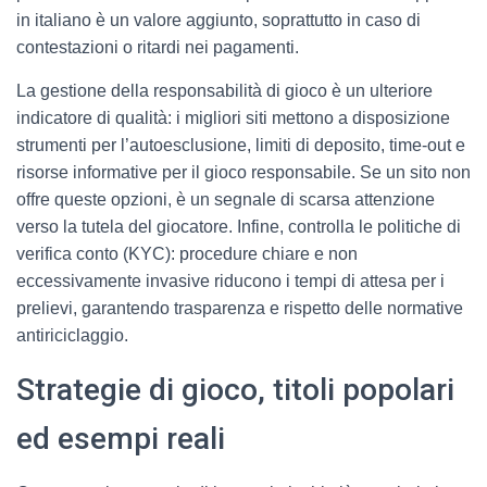
in italiano è un valore aggiunto, soprattutto in caso di
contestazioni o ritardi nei pagamenti.
La gestione della responsabilità di gioco è un ulteriore
indicatore di qualità: i migliori siti mettono a disposizione
strumenti per l’autoesclusione, limiti di deposito, time-out e
risorse informative per il gioco responsabile. Se un sito non
offre queste opzioni, è un segnale di scarsa attenzione
verso la tutela del giocatore. Infine, controlla le politiche di
verifica conto (KYC): procedure chiare e non
eccessivamente invasive riducono i tempi di attesa per i
prelievi, garantendo trasparenza e rispetto delle normative
antiriciclaggio.
Strategie di gioco, titoli popolari
ed esempi reali