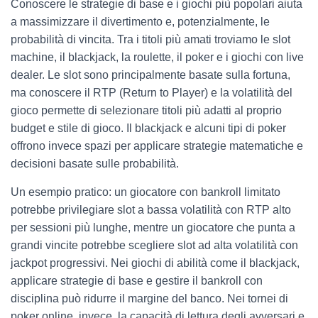
Conoscere le strategie di base e i giochi più popolari aiuta
a massimizzare il divertimento e, potenzialmente, le
probabilità di vincita. Tra i titoli più amati troviamo le slot
machine, il blackjack, la roulette, il poker e i giochi con live
dealer. Le slot sono principalmente basate sulla fortuna,
ma conoscere il RTP (Return to Player) e la volatilità del
gioco permette di selezionare titoli più adatti al proprio
budget e stile di gioco. Il blackjack e alcuni tipi di poker
offrono invece spazi per applicare strategie matematiche e
decisioni basate sulle probabilità.
Un esempio pratico: un giocatore con bankroll limitato
potrebbe privilegiare slot a bassa volatilità con RTP alto
per sessioni più lunghe, mentre un giocatore che punta a
grandi vincite potrebbe scegliere slot ad alta volatilità con
jackpot progressivi. Nei giochi di abilità come il blackjack,
applicare strategie di base e gestire il bankroll con
disciplina può ridurre il margine del banco. Nei tornei di
poker online, invece, la capacità di lettura degli avversari e