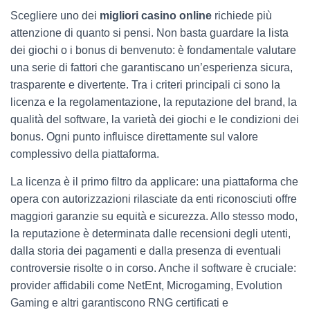
Scegliere uno dei
migliori casino online
richiede più
attenzione di quanto si pensi. Non basta guardare la lista
dei giochi o i bonus di benvenuto: è fondamentale valutare
una serie di fattori che garantiscano un’esperienza sicura,
trasparente e divertente. Tra i criteri principali ci sono la
licenza e la regolamentazione, la reputazione del brand, la
qualità del software, la varietà dei giochi e le condizioni dei
bonus. Ogni punto influisce direttamente sul valore
complessivo della piattaforma.
La licenza è il primo filtro da applicare: una piattaforma che
opera con autorizzazioni rilasciate da enti riconosciuti offre
maggiori garanzie su equità e sicurezza. Allo stesso modo,
la reputazione è determinata dalle recensioni degli utenti,
dalla storia dei pagamenti e dalla presenza di eventuali
controversie risolte o in corso. Anche il software è cruciale:
provider affidabili come NetEnt, Microgaming, Evolution
Gaming e altri garantiscono RNG certificati e