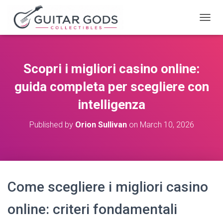
T
O
G
G
L
Scopri i migliori casino online:
E
N
guida completa per scegliere con
A
V
intelligenza
I
G
Published by
Orion Sullivan
on
March 10, 2026
A
T
I
O
N
Come scegliere i migliori casino
online: criteri fondamentali