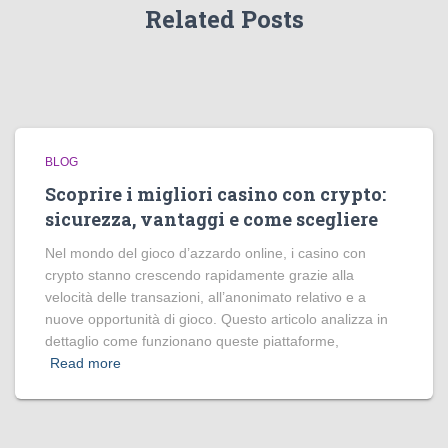
Related Posts
BLOG
Scoprire i migliori casino con crypto:
sicurezza, vantaggi e come scegliere
Nel mondo del gioco d’azzardo online, i casino con
crypto stanno crescendo rapidamente grazie alla
velocità delle transazioni, all’anonimato relativo e a
nuove opportunità di gioco. Questo articolo analizza in
dettaglio come funzionano queste piattaforme,
Read more