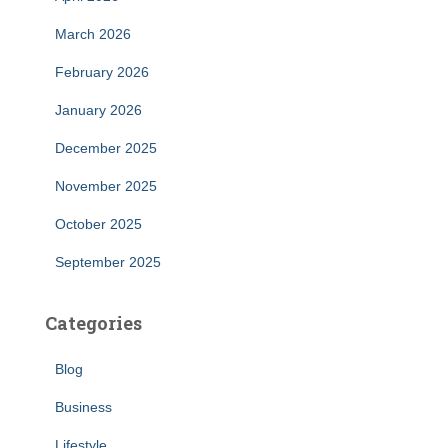
March 2026
February 2026
January 2026
December 2025
November 2025
October 2025
September 2025
Categories
Blog
Business
Lifestyle