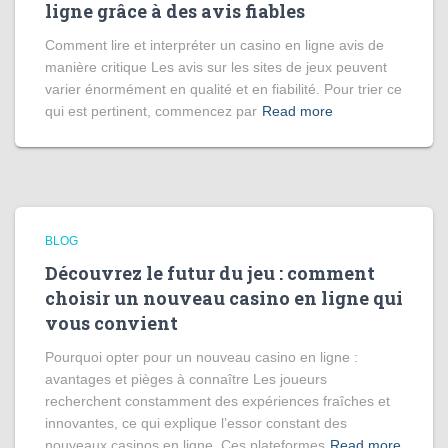
ligne grâce à des avis fiables
Comment lire et interpréter un casino en ligne avis de
manière critique Les avis sur les sites de jeux peuvent
varier énormément en qualité et en fiabilité. Pour trier ce
qui est pertinent, commencez par
Read more
BLOG
Découvrez le futur du jeu : comment
choisir un nouveau casino en ligne qui
vous convient
Pourquoi opter pour un nouveau casino en ligne :
avantages et pièges à connaître Les joueurs
recherchent constamment des expériences fraîches et
innovantes, ce qui explique l’essor constant des
nouveaux casinos en ligne. Ces plateformes
Read more