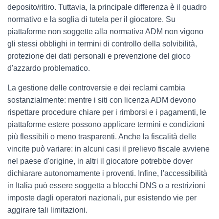
deposito/ritiro. Tuttavia, la principale differenza è il quadro
normativo e la soglia di tutela per il giocatore. Su
piattaforme non soggette alla normativa ADM non vigono
gli stessi obblighi in termini di controllo della solvibilità,
protezione dei dati personali e prevenzione del gioco
d'azzardo problematico.
La gestione delle controversie e dei reclami cambia
sostanzialmente: mentre i siti con licenza ADM devono
rispettare procedure chiare per i rimborsi e i pagamenti, le
piattaforme estere possono applicare termini e condizioni
più flessibili o meno trasparenti. Anche la fiscalità delle
vincite può variare: in alcuni casi il prelievo fiscale avviene
nel paese d'origine, in altri il giocatore potrebbe dover
dichiarare autonomamente i proventi. Infine, l'accessibilità
in Italia può essere soggetta a blocchi DNS o a restrizioni
imposte dagli operatori nazionali, pur esistendo vie per
aggirare tali limitazioni.