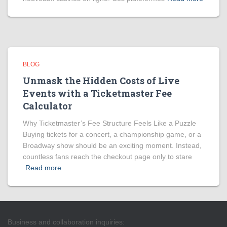
BLOG
Unmask the Hidden Costs of Live
Events with a Ticketmaster Fee
Calculator
Why Ticketmaster’s Fee Structure Feels Like a Puzzle
Buying tickets for a concert, a championship game, or a
Broadway show should be an exciting moment. Instead,
countless fans reach the checkout page only to stare
Read more
Business and collaboration inquiries: