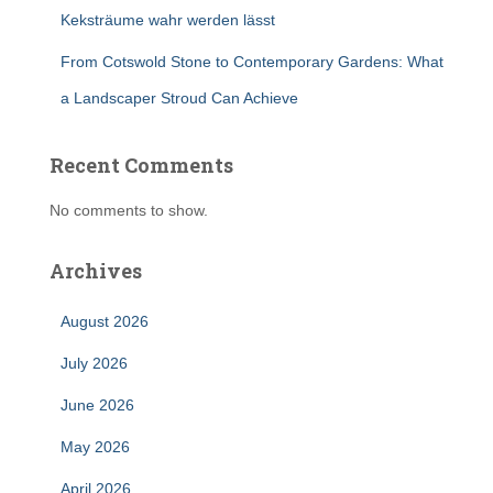
Keksträume wahr werden lässt
From Cotswold Stone to Contemporary Gardens: What
a Landscaper Stroud Can Achieve
Recent Comments
No comments to show.
Archives
August 2026
July 2026
June 2026
May 2026
April 2026