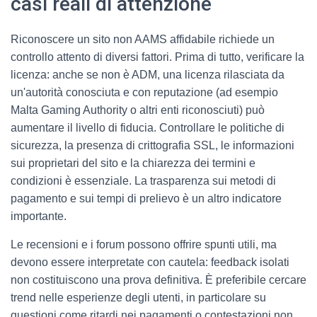
casi reali di attenzione
Riconoscere un sito non AAMS affidabile richiede un
controllo attento di diversi fattori. Prima di tutto, verificare la
licenza: anche se non è ADM, una licenza rilasciata da
un'autorità conosciuta e con reputazione (ad esempio
Malta Gaming Authority o altri enti riconosciuti) può
aumentare il livello di fiducia. Controllare le politiche di
sicurezza, la presenza di crittografia SSL, le informazioni
sui proprietari del sito e la chiarezza dei termini e
condizioni è essenziale. La trasparenza sui metodi di
pagamento e sui tempi di prelievo è un altro indicatore
importante.
Le recensioni e i forum possono offrire spunti utili, ma
devono essere interpretate con cautela: feedback isolati
non costituiscono una prova definitiva. È preferibile cercare
trend nelle esperienze degli utenti, in particolare su
questioni come ritardi nei pagamenti o contestazioni non