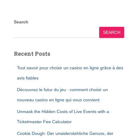
Search
SEARCH
Recent Posts
Tout savoir pour choisir un casino en ligne grâce à des
avis fiables
Découvrez le futur du jeu : comment choisir un
nouveau casino en ligne qui vous convient
Unmask the Hidden Costs of Live Events with a
Ticketmaster Fee Calculator
Cookie Dough: Der unwiderstehliche Genuss, der