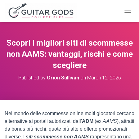
T
O
G
G
L
Scopri i migliori siti di scommesse
E
N
non AAMS: vantaggi, rischi e come
A
V
scegliere
I
G
Published by
Orion Sullivan
on
March 12, 2026
A
T
I
O
N
Nel mondo delle scommesse online molti giocatori cercano
alternative ai portali autorizzati dall'
ADM
(ex
AAMS
), attratti
da bonus più ricchi, quote più alte e offerte promozionali
diverse. I
siti scommesse non AAMS
rappresentano una