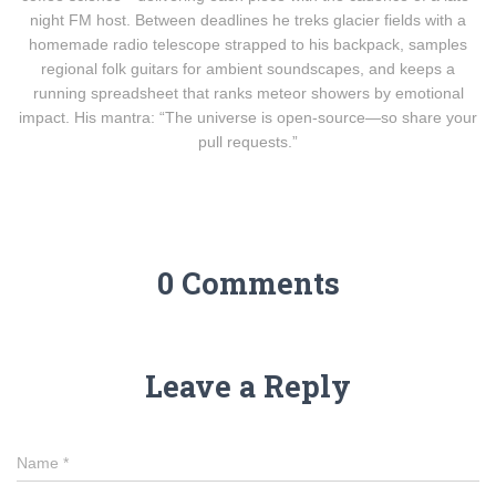
night FM host. Between deadlines he treks glacier fields with a
homemade radio telescope strapped to his backpack, samples
regional folk guitars for ambient soundscapes, and keeps a
running spreadsheet that ranks meteor showers by emotional
impact. His mantra: “The universe is open-source—so share your
pull requests.”
0 Comments
Leave a Reply
Name
*