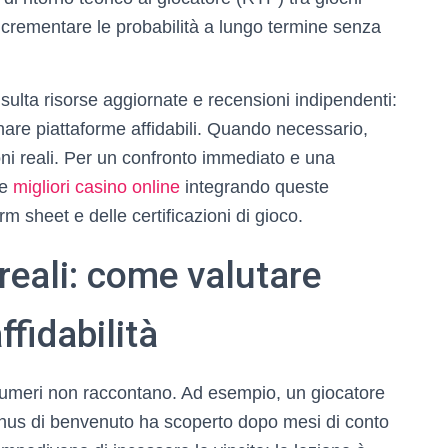
incrementare le probabilità a lungo termine senza
onsulta risorse aggiornate e recensioni indipendenti:
nare piattaforme affidabili. Quando necessario,
ni reali. Per un confronto immediato e una
re
migliori casino online
integrando queste
rm sheet e delle certificazioni di gioco.
 reali: come valutare
ffidabilità
 numeri non raccontano. Ad esempio, un giocatore
bonus di benvenuto ha scoperto dopo mesi di conto