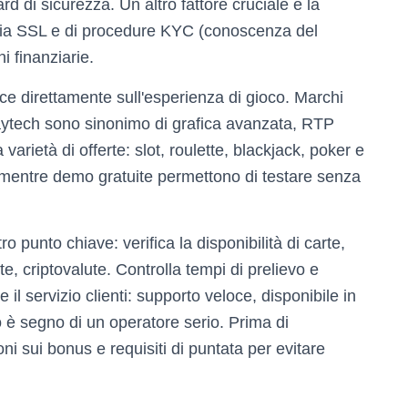
rd di sicurezza. Un altro fattore cruciale è la
afia SSL e di procedure KYC (conoscenza del
ni finanziarie.
isce direttamente sull'esperienza di gioco. Marchi
ytech sono sinonimo di grafica avanzata, RTP
 varietà di offerte: slot, roulette, blackjack, poker e
 mentre demo gratuite permettono di testare senza
 punto chiave: verifica la disponibilità di carte,
nte, criptovalute. Controlla tempi di prelievo e
il servizio clienti: supporto veloce, disponibile in
no è segno di un operatore serio. Prima di
ni sui bonus e requisiti di puntata per evitare