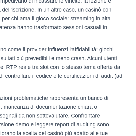
 impedivano di incassare le vincite: la lezione è
 dell'iscrizione. In un altro caso, un casinò con
e per chi ama il gioco sociale: streaming in alta
latenza hanno trasformato sessioni casuali in
 come il provider influenzi l'affidabilità: giochi
isultati più prevedibili e meno crash. Alcuni utenti
el RTP reale tra slot con lo stesso tema offerte da
 controllare il codice e le certificazioni di audit (ad
ituazioni problematiche rappresenta un banco di
lenti, mancanza di documentazione chiara o
egnali da non sottovalutare. Confrontare
rsione demo e leggere report di auditing sono
liorano la scelta del casinò più adatto alle tue