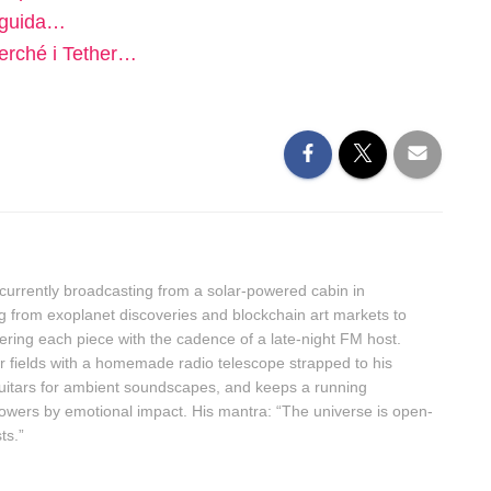
i: guida…
Perché i Tether…
urrently broadcasting from a solar-powered cabin in
g from exoplanet discoveries and blockchain art markets to
ring each piece with the cadence of a late-night FM host.
r fields with a homemade radio telescope strapped to his
guitars for ambient soundscapes, and keeps a running
owers by emotional impact. His mantra: “The universe is open-
ts.”