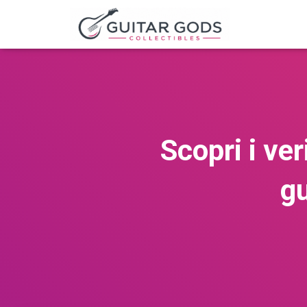
Scopri i ver
gu