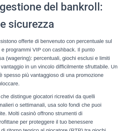
gestione del bankroll:
e sicurezza
Esistono offerte di benvenuto con percentuale sul
to e programmi VIP con cashback. Il punto
 (wagering): percentuali, giochi esclusi e limiti
antaggio in un vincolo difficilmente sfruttabile. Un
ti è spesso più vantaggioso di una promozione
bloccare.
e distingue giocatori ricreativi da quelli
ornalieri o settimanali, usa solo fondi che puoi
te. Molti casinò offrono strumenti di
profittane per proteggere il tuo benessere
 di ritorno teorico al giocatore (RTP) tra giochi