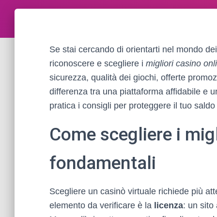
Se stai cercando di orientarti nel mondo dei 
riconoscere e scegliere i
migliori casino onl
sicurezza, qualità dei giochi, offerte promoz
differenza tra una piattaforma affidabile e 
pratica i consigli per proteggere il tuo sald
Come scegliere i migli
fondamentali
Scegliere un casinò virtuale richiede più at
elemento da verificare è la
licenza
: un sit