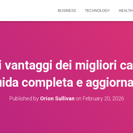
BUSINESS
TECHNOLOGY
HEALTH
i vantaggi dei migliori c
ida completa e aggiorn
Published by
Orion Sullivan
on
February 20, 2026