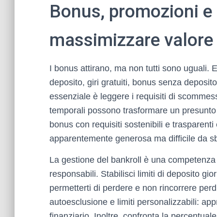
Bonus, promozioni e 
massimizzare valore 
I bonus attirano, ma non tutti sono uguali. 
deposito, giri gratuiti, bonus senza deposi
essenziale è leggere i requisiti di scommessa
temporali possono trasformare un presunto v
bonus con requisiti sostenibili e trasparen
apparentemente generosa ma difficile da s
La gestione del bankroll è una competenza ch
responsabili. Stabilisci limiti di deposito gi
permetterti di perdere e non rincorrere perdi
autoesclusione e limiti personalizzabili: ap
finanziario. Inoltre, confronta la percentuale