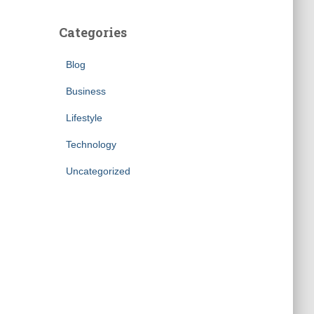
Categories
Blog
Business
Lifestyle
Technology
Uncategorized