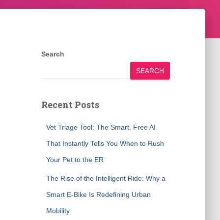
Search
SEARCH
Recent Posts
Vet Triage Tool: The Smart, Free AI
That Instantly Tells You When to Rush
Your Pet to the ER
The Rise of the Intelligent Ride: Why a
Smart E-Bike Is Redefining Urban
Mobility