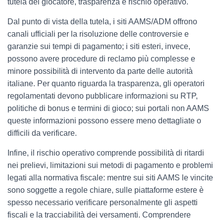
tutela del giocatore, trasparenza e rischio operativo.
Dal punto di vista della tutela, i siti AAMS/ADM offrono
canali ufficiali per la risoluzione delle controversie e
garanzie sui tempi di pagamento; i siti esteri, invece,
possono avere procedure di reclamo più complesse e
minore possibilità di intervento da parte delle autorità
italiane. Per quanto riguarda la trasparenza, gli operatori
regolamentati devono pubblicare informazioni su RTP,
politiche di bonus e termini di gioco; sui portali non AAMS
queste informazioni possono essere meno dettagliate o
difficili da verificare.
Infine, il rischio operativo comprende possibilità di ritardi
nei prelievi, limitazioni sui metodi di pagamento e problemi
legati alla normativa fiscale: mentre sui siti AAMS le vincite
sono soggette a regole chiare, sulle piattaforme estere è
spesso necessario verificare personalmente gli aspetti
fiscali e la tracciabilità dei versamenti. Comprendere