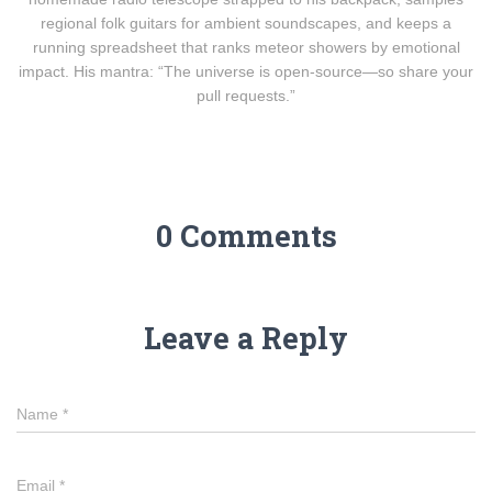
regional folk guitars for ambient soundscapes, and keeps a
running spreadsheet that ranks meteor showers by emotional
impact. His mantra: “The universe is open-source—so share your
pull requests.”
0 Comments
Leave a Reply
Name
*
Email
*