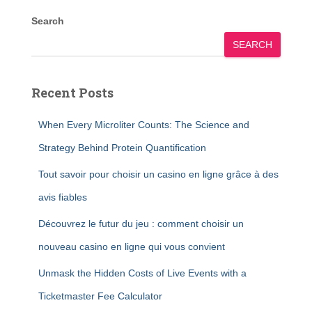
Search
SEARCH
Recent Posts
When Every Microliter Counts: The Science and
Strategy Behind Protein Quantification
Tout savoir pour choisir un casino en ligne grâce à des
avis fiables
Découvrez le futur du jeu : comment choisir un
nouveau casino en ligne qui vous convient
Unmask the Hidden Costs of Live Events with a
Ticketmaster Fee Calculator